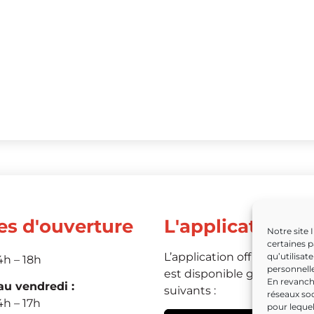
es d'ouverture
L'application
Notre site 
certaines p
L’application officielle de 
qu’utilisat
4h – 18h
personnelle
est disponible grâce aux li
En revanche
u vendredi :
suivants :
réseaux soc
4h – 17h
pour leque