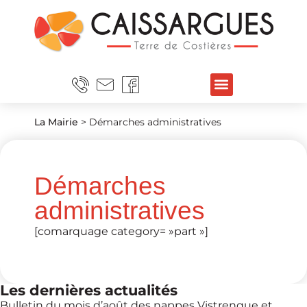
La Mairie
>
Démarches administratives
Démarches
administratives
[comarquage category= »part »]
Les dernières actualités
Bulletin du mois d’août des nappes Vistrenque et