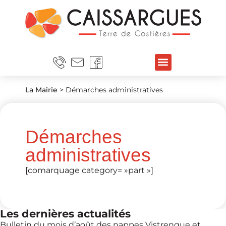
La Mairie
>
Démarches administratives
Démarches
administratives
[comarquage category= »part »]
Les dernières actualités
Bulletin du mois d’août des nappes Vistrenque et