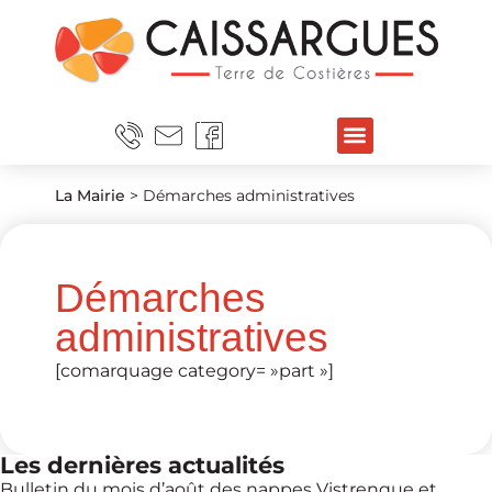
La Mairie
>
Démarches administratives
Démarches
administratives
[comarquage category= »part »]
Les dernières actualités
Bulletin du mois d’août des nappes Vistrenque et