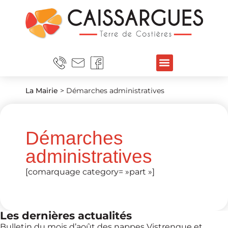
La Mairie
>
Démarches administratives
Démarches
administratives
[comarquage category= »part »]
Les dernières actualités
Bulletin du mois d’août des nappes Vistrenque et