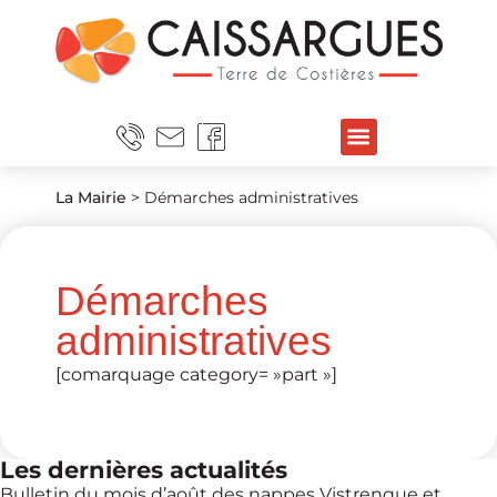
La Mairie
>
Démarches administratives
Démarches
administratives
[comarquage category= »part »]
Les dernières actualités
Bulletin du mois d’août des nappes Vistrenque et