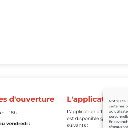
es d'ouverture
L'application
Notre site 
certaines p
L’application officielle de 
qu’utilisat
4h – 18h
personnelle
est disponible grâce aux li
En revanche
u vendredi :
suivants :
réseaux soc