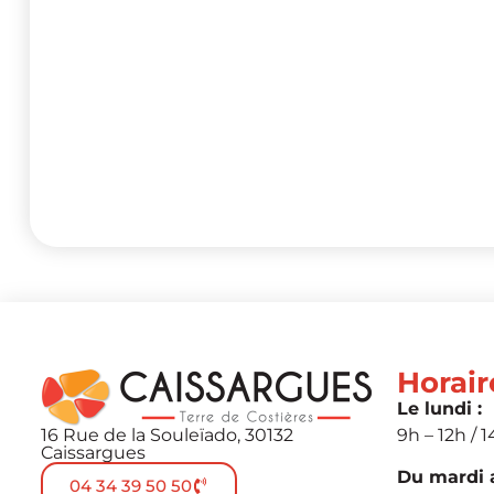
Horair
Le lundi :
16 Rue de la Souleïado, 30132
9h – 12h / 1
Caissargues
Du mardi a
04 34 39 50 50