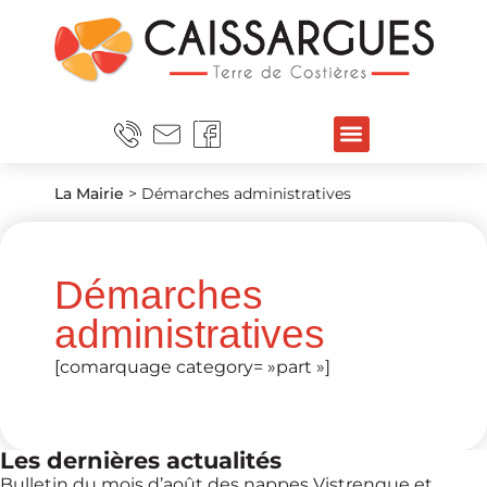
La Mairie
>
Démarches administratives
Démarches
administratives
[comarquage category= »part »]
Les dernières actualités
Bulletin du mois d’août des nappes Vistrenque et