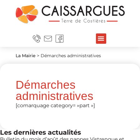
La Mairie
>
Démarches administratives
Démarches
administratives
[comarquage category= »part »]
Les dernières actualités
Bulletin du mois d’août des nappes Vistrenque et