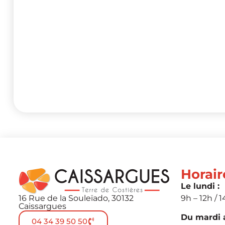
Horair
Le lundi :
16 Rue de la Souleïado, 30132
9h – 12h / 1
Caissargues
Du mardi a
04 34 39 50 50