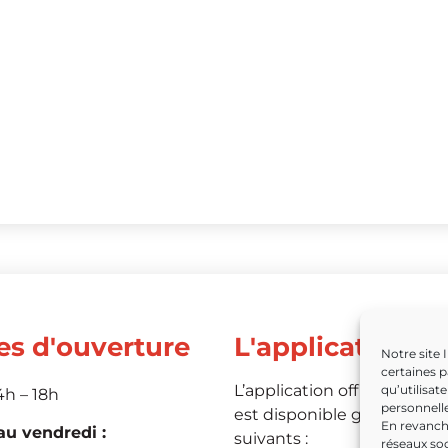
es d'ouverture
L'application
Notre site 
certaines p
L’application officielle de 
qu’utilisat
4h – 18h
personnelle
est disponible grâce aux li
En revanche
u vendredi :
suivants :
réseaux soc