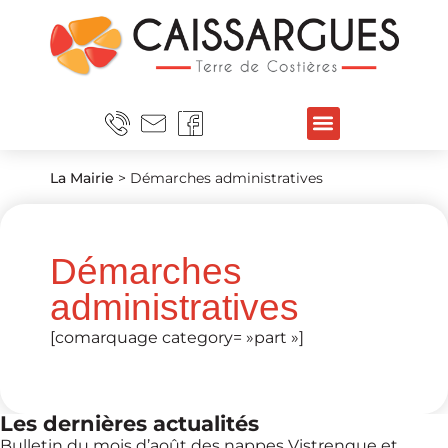
La Mairie
>
Démarches administratives
Démarches
administratives
[comarquage category= »part »]
Les dernières actualités
Bulletin du mois d’août des nappes Vistrenque et