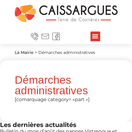
La Mairie
>
Démarches administratives
Démarches
administratives
[comarquage category= »part »]
Les dernières actualités
Bulletin du mois d’août des nappes Vistrenque et