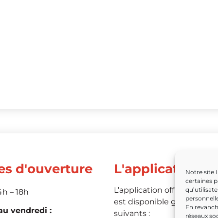
es d'ouverture
L'application
Notre site 
certaines p
L’application officielle de 
qu’utilisat
4h – 18h
personnelle
est disponible grâce aux li
En revanche
u vendredi :
suivants :
réseaux soc