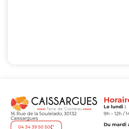
Horair
Le lundi :
16 Rue de la Souleïado, 30132
9h – 12h / 1
Caissargues
Du mardi a
04 34 39 50 50