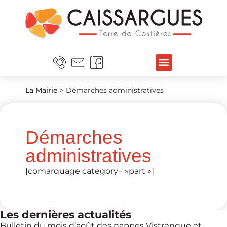
La Mairie
>
Démarches administratives
Démarches
administratives
[comarquage category= »part »]
Les dernières actualités
Bulletin du mois d’août des nappes Vistrenque et