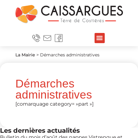
La Mairie
>
Démarches administratives
Démarches
administratives
[comarquage category= »part »]
Les dernières actualités
Bulletin du mois d’août des nappes Vistrenque et