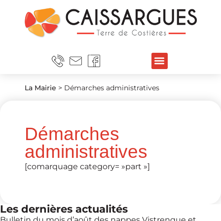
La Mairie
>
Démarches administratives
Démarches
administratives
[comarquage category= »part »]
Les dernières actualités
Bulletin du mois d’août des nappes Vistrenque et