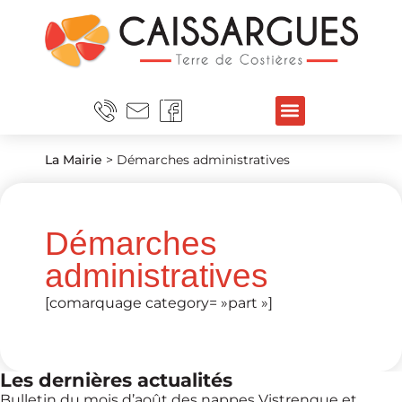
La Mairie
>
Démarches administratives
Démarches
administratives
[comarquage category= »part »]
Les dernières actualités
Bulletin du mois d’août des nappes Vistrenque et