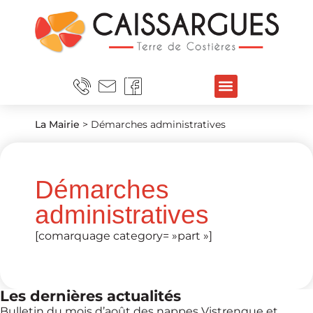
La Mairie
>
Démarches administratives
Démarches
administratives
[comarquage category= »part »]
Les dernières actualités
Bulletin du mois d’août des nappes Vistrenque et