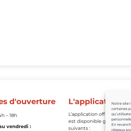
es d'ouverture
L'application
Notre site 
certaines p
L’application officielle de 
qu’utilisat
4h – 18h
personnelle
est disponible grâce aux li
En revanche
u vendredi :
suivants :
réseaux soc