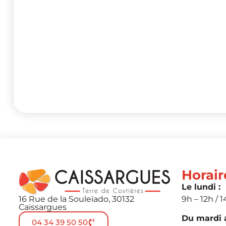
Horair
Le lundi :
16 Rue de la Souleïado, 30132
9h – 12h / 1
Caissargues
Du mardi a
04 34 39 50 50