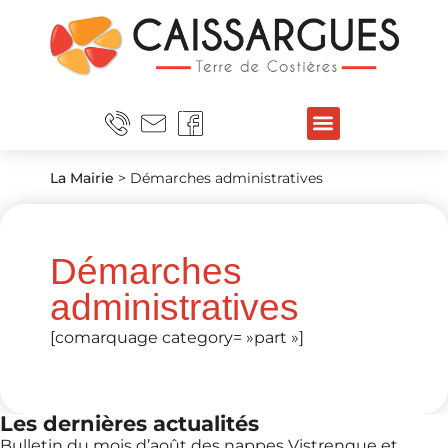
La Mairie
>
Démarches administratives
Démarches
administratives
[comarquage category= »part »]
Les dernières actualités
Bulletin du mois d’août des nappes Vistrenque et