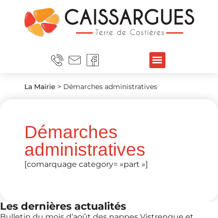
La Mairie
>
Démarches administratives
Démarches
administratives
[comarquage category= »part »]
Les dernières actualités
Bulletin du mois d’août des nappes Vistrenque et