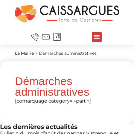
La Mairie
>
Démarches administratives
Démarches
administratives
[comarquage category= »part »]
Les dernières actualités
Bulletin du mois d’août des nappes Vistrenque et