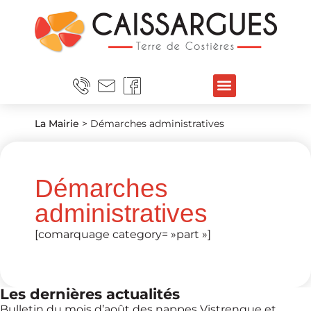
La Mairie
>
Démarches administratives
Démarches
administratives
[comarquage category= »part »]
Les dernières actualités
Bulletin du mois d’août des nappes Vistrenque et