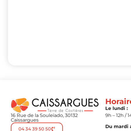
Horair
Le lundi :
16 Rue de la Souleïado, 30132
9h – 12h / 1
Caissargues
Du mardi a
04 34 39 50 50