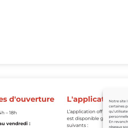
es d'ouverture
L'application
Notre site 
certaines p
L’application officielle de 
qu’utilisat
4h – 18h
personnelle
est disponible grâce aux li
En revanche
u vendredi :
suivants :
réseaux soc