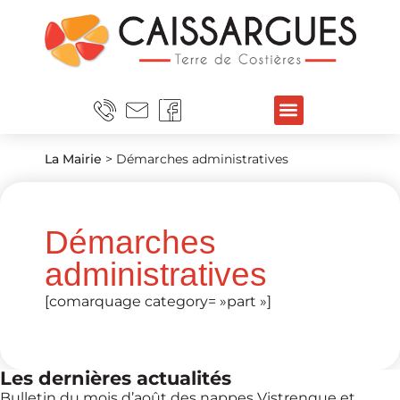
La Mairie
>
Démarches administratives
Démarches
administratives
[comarquage category= »part »]
Les dernières actualités
Bulletin du mois d’août des nappes Vistrenque et