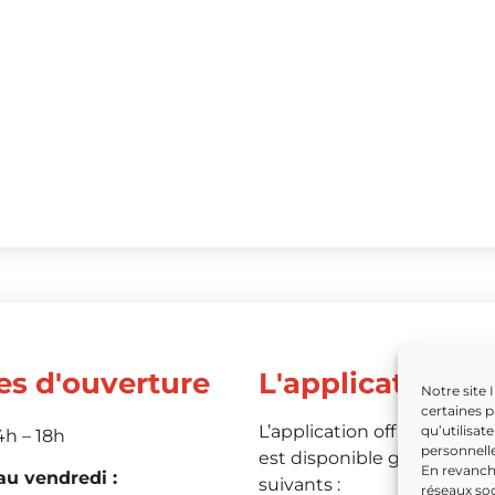
es d'ouverture
L'application
Notre site 
certaines p
L’application officielle de 
qu’utilisat
4h – 18h
personnelle
est disponible grâce aux li
En revanche
u vendredi :
suivants :
réseaux soc