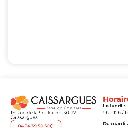
Horair
Le lundi :
16 Rue de la Souleïado, 30132
9h – 12h / 1
Caissargues
Du mardi a
04 34 39 50 50