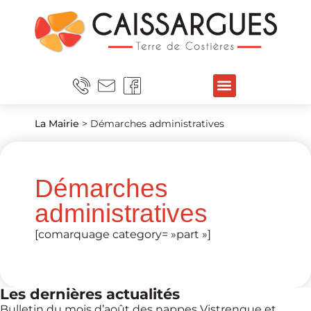
La Mairie
>
Démarches administratives
Démarches
administratives
[comarquage category= »part »]
Les dernières actualités
Bulletin du mois d’août des nappes Vistrenque et