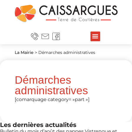
La Mairie
>
Démarches administratives
Démarches
administratives
[comarquage category= »part »]
Les dernières actualités
Bulletin du mois d’août des nappes Vistrenque et