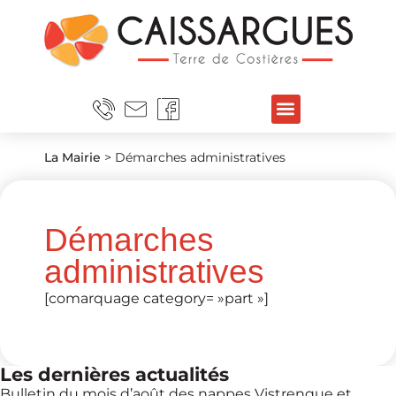
La Mairie
>
Démarches administratives
Démarches
administratives
[comarquage category= »part »]
Les dernières actualités
Bulletin du mois d’août des nappes Vistrenque et