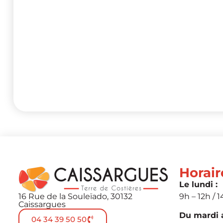
Horair
Le lundi :
16 Rue de la Souleïado, 30132
9h – 12h / 1
Caissargues
Du mardi a
04 34 39 50 50