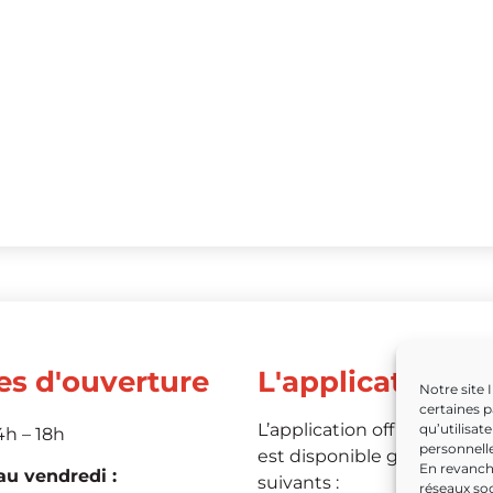
es d'ouverture
L'application
Notre site 
certaines p
L’application officielle de 
qu’utilisat
4h – 18h
personnelle
est disponible grâce aux li
En revanche
u vendredi :
suivants :
réseaux soc