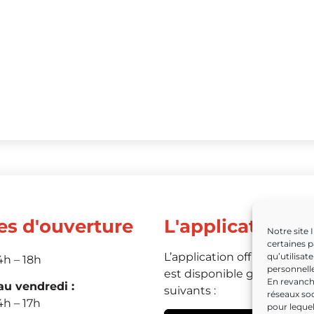
es d'ouverture
L'application
Notre site 
certaines p
L’application officielle de 
qu’utilisat
4h – 18h
personnelle
est disponible grâce aux li
En revanche
u vendredi :
suivants :
réseaux soc
4h – 17h
pour leque