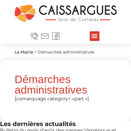
La Mairie
>
Démarches administratives
Démarches
administratives
[comarquage category= »part »]
Les dernières actualités
Bulletin du mois d’août des nappes Vistrenque et