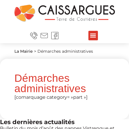
La Mairie
>
Démarches administratives
Démarches
administratives
[comarquage category= »part »]
Les dernières actualités
Bulletin du mois d’août des nappes Vistrenque et