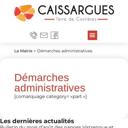
La Mairie
>
Démarches administratives
Démarches
administratives
[comarquage category= »part »]
Les dernières actualités
Bulletin du mois d’août des nappes Vistrenque et