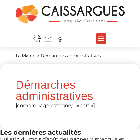
La Mairie
>
Démarches administratives
Démarches
administratives
[comarquage category= »part »]
Les dernières actualités
Bulletin du mois d’août des nappes Vistrenque et