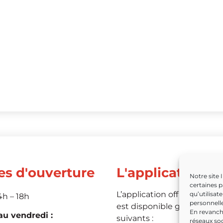
es d'ouverture
L'application
Notre site 
certaines p
L’application officielle de 
qu’utilisat
4h – 18h
personnelle
est disponible grâce aux li
En revanche
u vendredi :
suivants :
réseaux soc