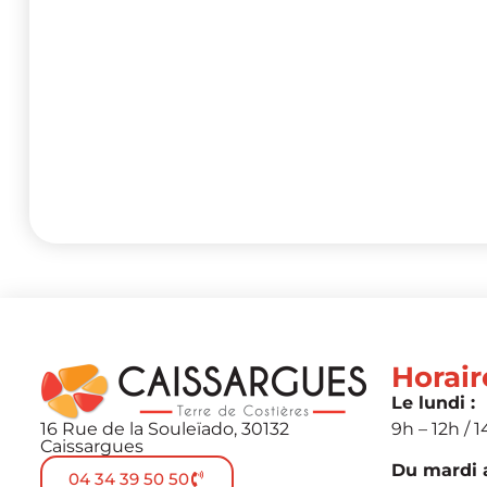
Horair
Le lundi :
16 Rue de la Souleïado, 30132
9h – 12h / 1
Caissargues
Du mardi a
04 34 39 50 50