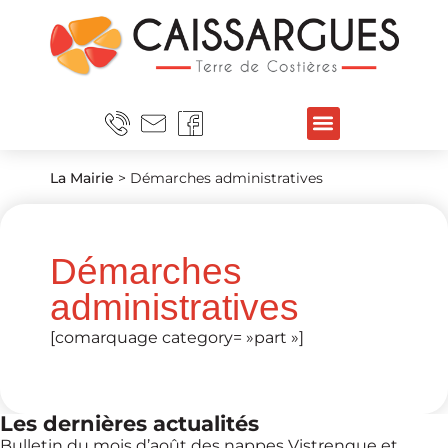
La Mairie
>
Démarches administratives
Démarches
administratives
[comarquage category= »part »]
Les dernières actualités
Bulletin du mois d’août des nappes Vistrenque et