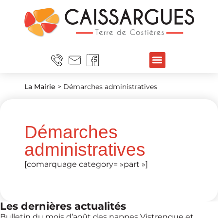
La Mairie
>
Démarches administratives
Démarches
administratives
[comarquage category= »part »]
Les dernières actualités
Bulletin du mois d’août des nappes Vistrenque et