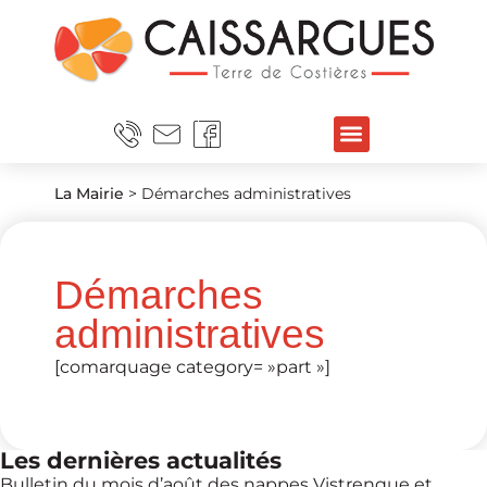
La Mairie
>
Démarches administratives
Démarches
administratives
[comarquage category= »part »]
Les dernières actualités
Bulletin du mois d’août des nappes Vistrenque et