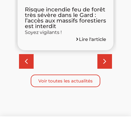
s
Risque incendie feu de forêt
P
très sévère dans le Gard :
d
l’accès aux massifs forestiers
R
est interdit
m
Soyez vigilants !
d
Lire l'article
cle
Voir toutes les actualités