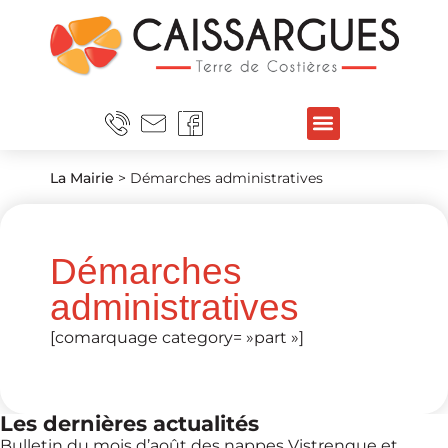
La Mairie
>
Démarches administratives
Démarches
administratives
[comarquage category= »part »]
Les dernières actualités
Bulletin du mois d’août des nappes Vistrenque et