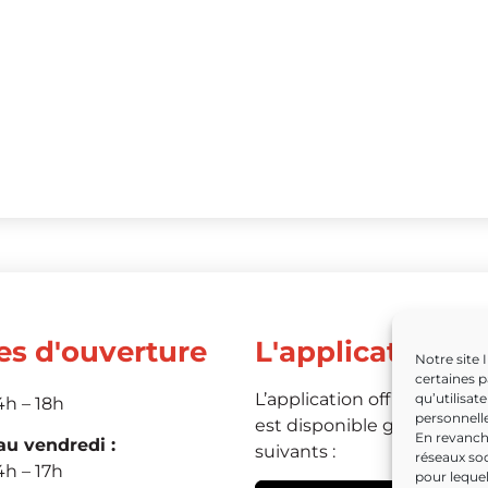
es d'ouverture
L'application
Notre site 
certaines p
L’application officielle de 
qu’utilisat
4h – 18h
personnelle
est disponible grâce aux li
En revanche
u vendredi :
suivants :
réseaux soc
4h – 17h
pour leque