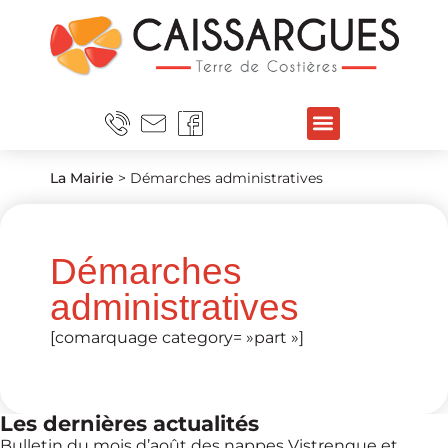
La Mairie
>
Démarches administratives
Démarches
administratives
[comarquage category= »part »]
Les dernières actualités
Bulletin du mois d’août des nappes Vistrenque et