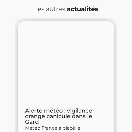
Les autres
actualités
la
Alerte météo : vigilance
V
orange canicule dans le
d
Gard
e
No
Météo France a placé le
ce