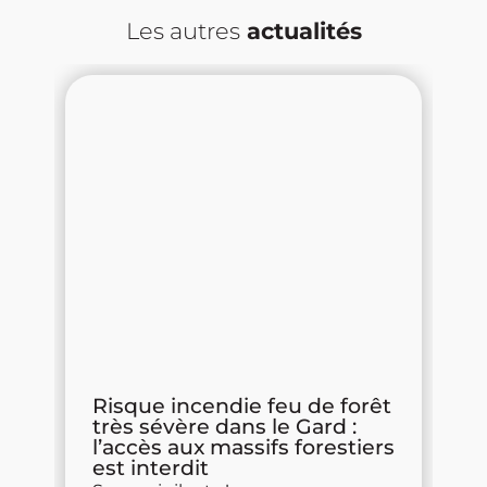
Les autres
actualités
s
Risque incendie feu de forêt
P
très sévère dans le Gard :
d
l’accès aux massifs forestiers
R
est interdit
m