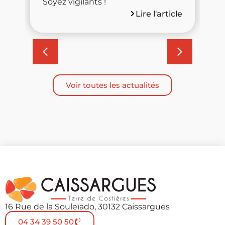
Soyez vigilants !
d
Lire l'article
cle
Voir toutes les actualités
16 Rue de la Souleïado, 30132 Caissargues
04 34 39 50 50