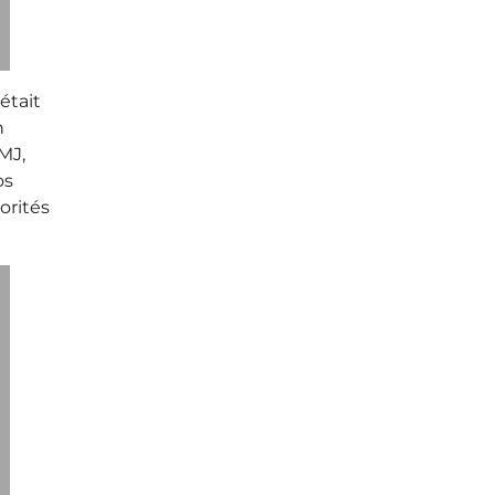
était
n
MJ,
os
orités