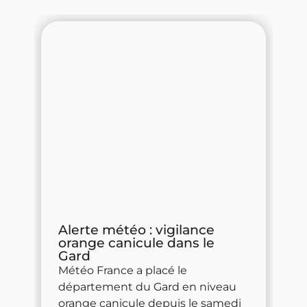
la
Alerte météo : vigilance
V
orange canicule dans le
d
Gard
e
No
Météo France a placé le
ce
département du Gard en niveau
s
orange canicule depuis le samedi
cle