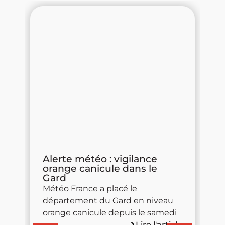
la
Alerte météo : vigilance
V
orange canicule dans le
d
Gard
e
No
Météo France a placé le
ce
département du Gard en niveau
s
orange canicule depuis le samedi
cle
Lire l'article