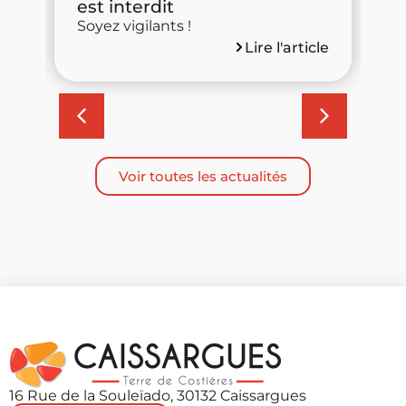
est interdit
m
Soyez vigilants !
d
Lire l'article
cle
Voir toutes les actualités
16 Rue de la Souleïado, 30132 Caissargues