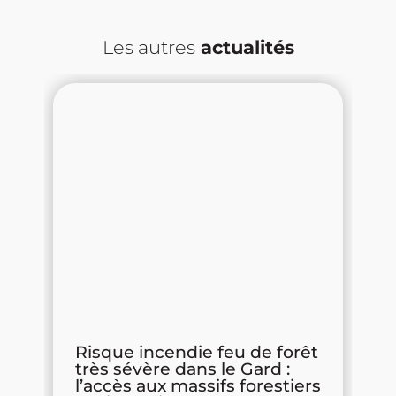
Les autres
actualités
s
Risque incendie feu de forêt
P
très sévère dans le Gard :
d
l’accès aux massifs forestiers
R