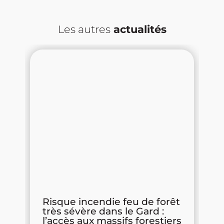
Les autres
actualités
s
Risque incendie feu de forêt
P
très sévère dans le Gard :
d
l’accès aux massifs forestiers
R