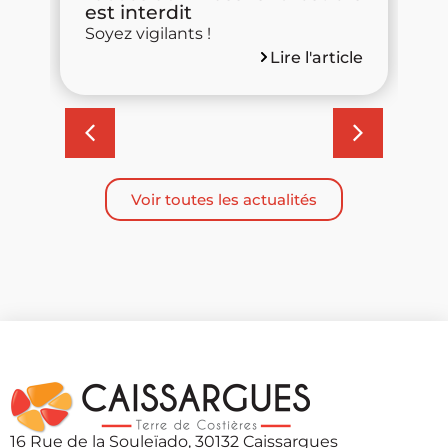
est interdit
m
Soyez vigilants !
d
Lire l'article
cle
Voir toutes les actualités
16 Rue de la Souleïado, 30132 Caissargues